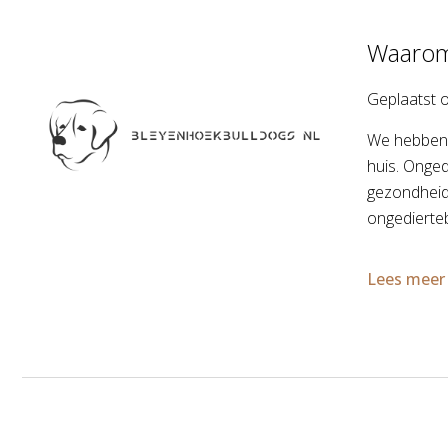
Waarom 
Geplaatst 
We hebben 
huis. Onged
gezondheids
ongedierteb
Lees meer