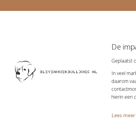
De impa
Geplaatst 
In veel mar
daarom vaak
contactmome
hierin een 
Lees meer